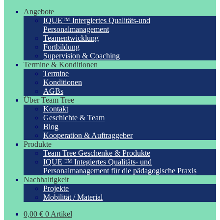
Angebote
IQUE™ Intergiertes Qualitäts-und
Personalmanagement
Teamentwicklung
Fortbildung
Supervision & Coaching
Termine & Konditionen
Termine
Konditionen
AGBs
Über Team Tree
Kontakt
Geschichte & Team
Blog
Kooperation & Auftraggeber
Produkte
Team Tree Geschenke & Produkte
IQUE ™ Integiertes Qualitäts- und
Personalmanagement für die pädagogische Praxis
Nachhaltigkeit
Projekte
Mobilität / Material
0,00
€
0 Artikel