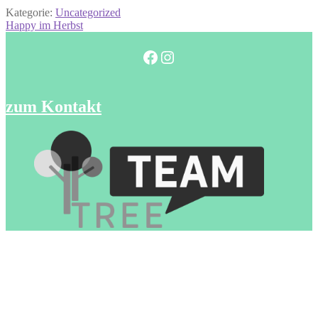
Kategorie:
Uncategorized
Beitragsnavigation
Vorheriger
Happy im Herbst
Beitrag:
Facebook
Instagram
zum Kontakt