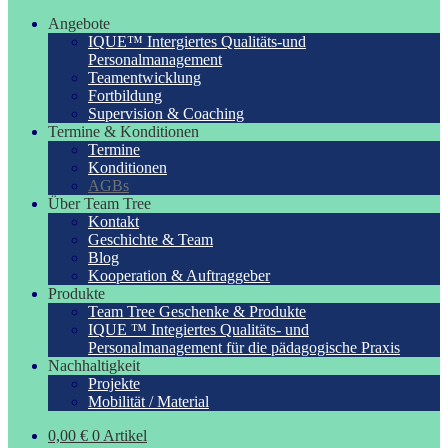
Angebote
IQUE™ Intergiertes Qualitäts-und
Personalmanagement
Teamentwicklung
Fortbildung
Supervision & Coaching
Termine & Konditionen
Termine
Konditionen
AGBs
Über Team Tree
Kontakt
Geschichte & Team
Blog
Kooperation & Auftraggeber
Produkte
Team Tree Geschenke & Produkte
IQUE ™ Integiertes Qualitäts- und
Personalmanagement für die pädagogische Praxis
Nachhaltigkeit
Projekte
Mobilität / Material
0,00
€
0 Artikel