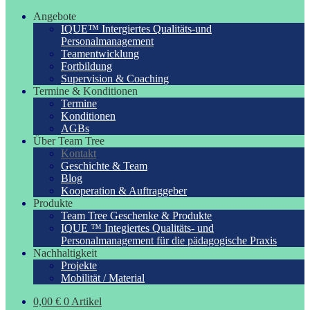
Angebote
IQUE™ Intergiertes Qualitäts-und
Personalmanagement
Teamentwicklung
Fortbildung
Supervision & Coaching
Termine & Konditionen
Termine
Konditionen
AGBs
Über Team Tree
Kontakt
Geschichte & Team
Blog
Kooperation & Auftraggeber
Produkte
Team Tree Geschenke & Produkte
IQUE ™ Integiertes Qualitäts- und
Personalmanagement für die pädagogische Praxis
Nachhaltigkeit
Projekte
Mobilität / Material
0,00
€
0 Artikel