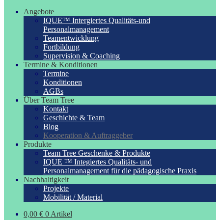
Angebote
IQUE™ Intergiertes Qualitäts-und
Personalmanagement
Teamentwicklung
Fortbildung
Supervision & Coaching
Termine & Konditionen
Termine
Konditionen
AGBs
Über Team Tree
Kontakt
Geschichte & Team
Blog
Kooperation & Auftraggeber
Produkte
Team Tree Geschenke & Produkte
IQUE ™ Integiertes Qualitäts- und
Personalmanagement für die pädagogische Praxis
Nachhaltigkeit
Projekte
Mobilität / Material
0,00
€
0 Artikel