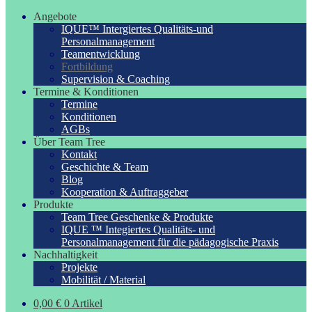
Angebote
IQUE™ Intergiertes Qualitäts-und
Personalmanagement
Teamentwicklung
Fortbildung
Supervision & Coaching
Termine & Konditionen
Termine
Konditionen
AGBs
Über Team Tree
Kontakt
Geschichte & Team
Blog
Kooperation & Auftraggeber
Produkte
Team Tree Geschenke & Produkte
IQUE ™ Integiertes Qualitäts- und
Personalmanagement für die pädagogische Praxis
Nachhaltigkeit
Projekte
Mobilität / Material
0,00
€
0 Artikel