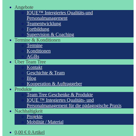
Angebote
IQUE™ Intergiertes Qualitäts-und
Personalmanagement
Teamentwicklung
Fortbildung
Supervision & Coaching
Termine & Konditionen
Termine
Konditionen
AGBs
Über Team Tree
Kontakt
Geschichte & Team
Blog
Kooperation & Auftraggeber
Produkte
Team Tree Geschenke & Produkte
IQUE ™ Integiertes Qualitäts- und
Personalmanagement für die pädagogische Praxis
Nachhaltigkeit
Projekte
Mobilität / Material
0,00
€
0 Artikel