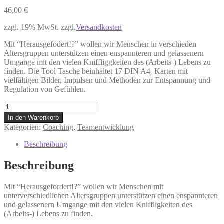
46,00
€
zzgl. 19% MwSt. zzgl.
Versandkosten
Mit “Herausgefodert!?” wollen wir Menschen in verschieden
Altersgruppen unterstützen einen enspannteren und gelassenern
Umgange mit den vielen Kniffliggkeiten des (Arbeits-) Lebens zu
finden. Die Tool Tasche beinhaltet 17 DIN A4 Karten mit
vielfältigen Bilder, Impulsen und Methoden zur Entspannung und
Regulation von Gefühlen.
Herausgefordert!?
Tool-
In den Warenkorb
Tasche
Kategorien:
Coaching
,
Teamentwicklung
mit
Impulsen+
Beschreibung
Methoden
zur
Beschreibung
Entspannung
und
Mit “Herausgefordert!?” wollen wir Menschen mit
Regulation
unterverschiedlichen Altersgruppen unterstützen einen enspannteren
Menge
und gelassenern Umgange mit den vielen Kniffligkeiten des
(Arbeits-) Lebens zu finden.