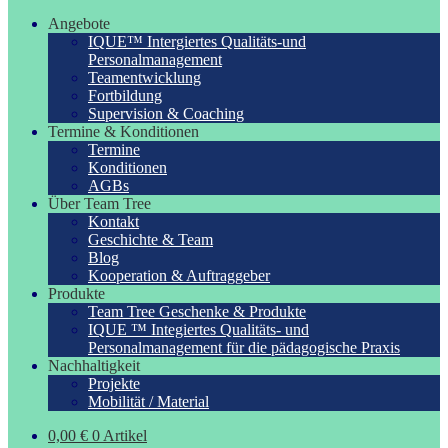
Angebote
IQUE™ Intergiertes Qualitäts-und
Personalmanagement
Teamentwicklung
Fortbildung
Supervision & Coaching
Termine & Konditionen
Termine
Konditionen
AGBs
Über Team Tree
Kontakt
Geschichte & Team
Blog
Kooperation & Auftraggeber
Produkte
Team Tree Geschenke & Produkte
IQUE ™ Integiertes Qualitäts- und
Personalmanagement für die pädagogische Praxis
Nachhaltigkeit
Projekte
Mobilität / Material
0,00
€
0 Artikel