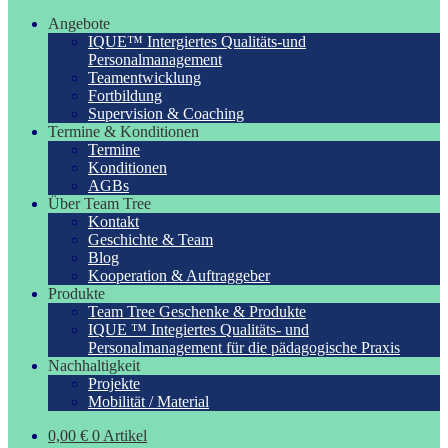
Angebote
IQUE™ Intergiertes Qualitäts-und
Personalmanagement
Teamentwicklung
Fortbildung
Supervision & Coaching
Termine & Konditionen
Termine
Konditionen
AGBs
Über Team Tree
Kontakt
Geschichte & Team
Blog
Kooperation & Auftraggeber
Produkte
Team Tree Geschenke & Produkte
IQUE ™ Integiertes Qualitäts- und
Personalmanagement für die pädagogische Praxis
Nachhaltigkeit
Projekte
Mobilität / Material
0,00
€
0 Artikel