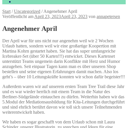
Start
/
Uncategorized
/
Angenehmer April
Veröffentlicht am
April 23, 2023
April 23, 2023
von
annapetersen
Angenehmer April
Der April war für uns nicht nur angenehm weil wir 2 Wochen
Urlaub hatten, sondern weil wir eine großartige Koopertion mit
Martina Kohrn gestartet haben. Sie hat das super umfangreiche
Icebreaker-Set (über 50 Karten!!!) entwicket. Dieses Kartenset
unterstützt Teams ungemein darin Konflikte mit Herz und Humor
anzugehen. Seit einpaar Tagen kann man es über unseren Shop
bestellen und seine eigenen Erfahrungen damit machen. Also los
geht’s – über 10 Leitungskräfte konnten wir schon dafür begeister!!!
Außerdem waren wir auf unserem ersten Team Tree Trail diese Jahr
und es war wieder herrlich mit einem Team in die Natur des
Berliner-Südgelände eintauchen zu dürfen. Weiterhin haben wir das
5.Modul der Mediationsausbildung für Kita-Leitungen durchgeführt
und sind ehrlich berührt davon wie toll sich unsere Teilnehmenden
weiterentwickelt haben.
Wir haben es sogar geschafft von dem Urlaub schon mit Laura
Schinder, unserer Illustratorin, zu sprechen und Ideen für eine