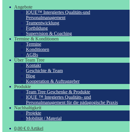
Angebote
IQUE™ Intergiertes Qualitäts-und
Personalmanagement
Teamentwicklung
Fortbildung
Supervision & Coaching
Termine & Konditionen
Termine
Konditionen
AGBs
Über Team Tree
Kontakt
Geschichte & Team
Blog
Kooperation & Auftraggeber
Produkte
Team Tree Geschenke & Produkte
IQUE ™ Integiertes Qualitäts- und
Personalmanagement für die pädagogische Praxis
Nachhaltigkeit
Projekte
Mobilität / Material
0,00
€
0 Artikel